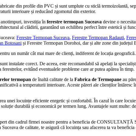
fabricate din profile din PVC și sunt umplute cu sticlă termoizolantă, sep
raturii interioare și reducând zgomotul din exterior.
anotimpuri, investiția în
ferestre termopan Suceava
devine o necesitat
hitectural al clădirii, garantând un echilibru perfect între estetică și func
 Suceava:
Ferestre Termopan Suceava
,
Ferestre Termopan Radauti
,
Fere
an Botosani
și Ferestre Termopan Dorohoi, dar și alte zone din județul 
pentru un număr cât mai mare de clienți, indiferent de locația geografică.
sunt instalate corect. De aceea, este recomandabil să apelați la specialiș
ă a ferestrelor, evitând eventualele probleme care ar putea apărea în timp.
trelor termopan
de înaltă calitate de la
Fabrica de Termopane
au păre
ficativă a temperaturii interioare. Aceste păreri ale clienților întăresc î
ea unei locuințe eficiente enrgetic și confortabil. În cazul în care locui
 o soluție durabilă și economică pe termen lung. Avantajele sunt multe: de 
expert din cadrul firmei noastre pentru a beneficia de CONSULTAN
 de calitate, te asigură că locuința sau afacerea ta va beneficia de 