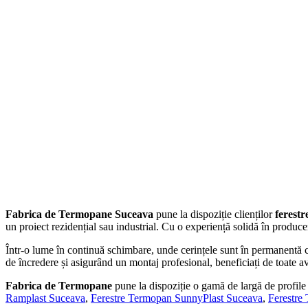
Fabrica de Termopane Suceava
pune la dispoziție clienților
ferest
un proiect rezidențial sau industrial. Cu o experiență solidă în produc
Într-o lume în continuă schimbare, unde cerințele sunt în permanentă c
de încredere și asigurând un montaj profesional, beneficiați de toate av
Fabrica de Termopane
pune la dispoziție o gamă de largă de profi
Ramplast Suceava
,
Ferestre Termopan SunnyPlast Suceava
,
Ferestre