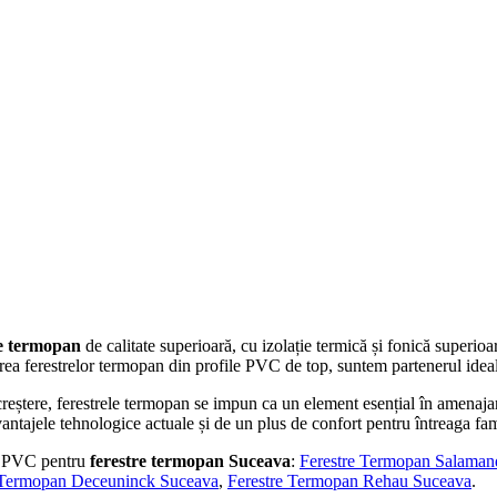
re termopan
de calitate superioară, cu izolație termică și fonică superioa
erea ferestrelor termopan din profile PVC de top, suntem partenerul ideal
reștere, ferestrele termopan se impun ca un element esențial în amenajar
antajele tehnologice actuale și de un plus de confort pentru întreaga fam
le PVC pentru
ferestre termopan Suceava
:
Ferestre Termopan Salaman
 Termopan Deceuninck Suceava
,
Ferestre Termopan Rehau Suceava
.