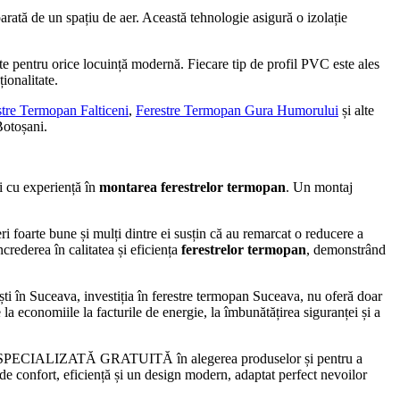
arată de un spațiu de aer. Această tehnologie asigură o izolație
e pentru orice locuință modernă. Fiecare tip de profil PVC este ales
ționalitate.
stre Termopan Falticeni
,
Ferestre Termopan Gura Humorului
și alte
Botoșani.
ti cu experiență în
montarea ferestrelor termopan
. Un montaj
ri foarte bune și mulți dintre ei susțin că au remarcat o reducere a
ncrederea în calitatea și eficiența
ferestrelor termopan
, demonstrând
ești în Suceava, investiția în ferestre termopan Suceava, nu oferă doar
la economiile la facturile de energie, la îmbunătățirea siguranței și a
ȚĂ SPECIALIZATĂ GRATUITĂ în alegerea produselor și pentru a
confort, eficiență și un design modern, adaptat perfect nevoilor