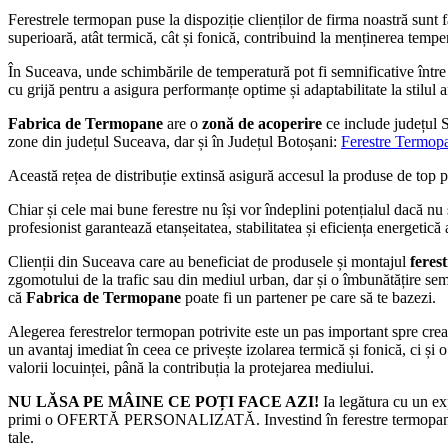
Ferestrele termopan puse la dispoziție clienților de firma noastră sunt 
superioară, atât termică, cât și fonică, contribuind la menținerea tempe
În Suceava, unde schimbările de temperatură pot fi semnificative între 
cu grijă pentru a asigura performanțe optime și adaptabilitate la stilul ar
Fabrica de Termopane
are o
zonă de acoperire
ce include județul
zone din județul Suceava, dar și în Județul Botoșani:
Ferestre Termop
Această rețea de distribuție extinsă asigură accesul la produse de top 
Chiar și cele mai bune ferestre nu își vor îndeplini potențialul dacă nu 
profesionist garantează etanșeitatea, stabilitatea și eficiența energetic
Clienții din Suceava care au beneficiat de produsele și montajul
feres
zgomotului de la trafic sau din mediul urban, dar și o îmbunătățire semni
că
Fabrica de Termopane
poate fi un partener pe care să te bazezi.
Alegerea ferestrelor termopan potrivite este un pas important spre crear
un avantaj imediat în ceea ce privește izolarea termică și fonică, ci și
valorii locuinței, până la contribuția la protejarea mediului.
NU LĂSA PE MÂINE CE POȚI FACE AZI!
Ia legătura cu un 
primi o OFERTĂ PERSONALIZATĂ. Investind în ferestre termopan Suceava
tale.