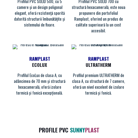
Profilul PVC SOLID 500, cu 5
Profilul PVC SOLID 700 cu
camere și un design poligonal
structură hexacamerală, este noua
elegant, oferă rezistență sporită
propunere din portofoliul
datorită structurii îmbunătățite și
Ramplast, oferind un produs de
sistemului de fixare.
calitate superioară la un cost
accesibil.
RAMPLAST
RAMPLAST
ECOLUX
ULTRATHERM
Profilul EcoLux de clasa A, cu
Profilul premium ULTRATHERM de
adâncimea de 70 mm și structură
clasa A, cu structură de 7 camere,
hexacamerală, oferă izolare
oferă un nivel excelent de izolare
termică și fonică excepțională.
termică și fonică.
PROFILE PVC
SUNNY
PLAST