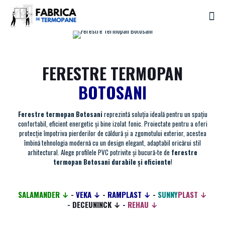
FERESTRE TERMOPAN
BOTOSANI
Ferestre termopan Botosani
reprezintă soluția ideală pentru un spațiu
confortabil, eficient energetic și bine izolat fonic. Proiectate pentru a oferi
protecție împotriva pierderilor de căldură și a zgomotului exterior, acestea
îmbină tehnologia modernă cu un design elegant, adaptabil oricărui stil
arhitectural. Alege profilele PVC potrivite și bucură-te de
ferestre
termopan Botosani durabile și eficiente
!
SALAMANDER ↓
-
VEKA ↓
-
RAMPLAST ↓
-
SUNNY
PLAST ↓
-
DECEUNINCK ↓
-
REHAU ↓