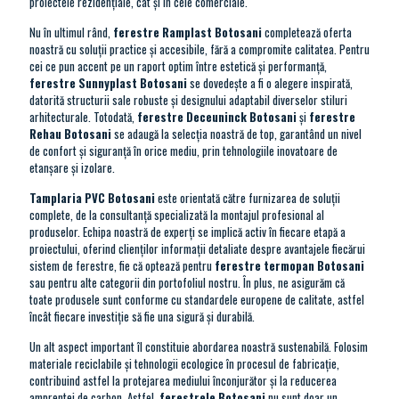
proiectele rezidenţiale, cât şi în cele comerciale.
Nu în ultimul rând,
ferestre Ramplast Botosani
completează oferta
noastră cu soluţii practice şi accesibile, fără a compromite calitatea. Pentru
cei ce pun accent pe un raport optim între estetică şi performanţă,
ferestre Sunnyplast Botosani
se dovedeşte a fi o alegere inspirată,
datorită structurii sale robuste şi designului adaptabil diverselor stiluri
arhitecturale. Totodată,
ferestre Deceuninck Botosani
şi
ferestre
Rehau Botosani
se adaugă la selecţia noastră de top, garantând un nivel
de confort şi siguranţă în orice mediu, prin tehnologiile inovatoare de
etanşare şi izolare.
Tamplaria PVC Botosani
este orientată către furnizarea de soluţii
complete, de la consultanţă specializată la montajul profesional al
produselor. Echipa noastră de experţi se implică activ în fiecare etapă a
proiectului, oferind clienţilor informaţii detaliate despre avantajele fiecărui
sistem de ferestre, fie că optează pentru
ferestre termopan Botosani
sau pentru alte categorii din portofoliul nostru. În plus, ne asigurăm că
toate produsele sunt conforme cu standardele europene de calitate, astfel
încât fiecare investiţie să fie una sigură şi durabilă.
Un alt aspect important îl constituie abordarea noastră sustenabilă. Folosim
materiale reciclabile şi tehnologii ecologice în procesul de fabricaţie,
contribuind astfel la protejarea mediului înconjurător şi la reducerea
amprentei de carbon. Astfel,
ferestrele Botosani
nu sunt doar un