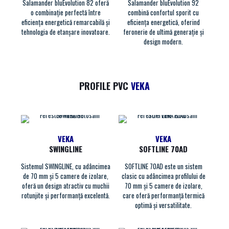
Salamander bluEvolution 82 oferă
Salamander bluEvolution 92
o combinație perfectă între
combină confortul sporit cu
eficiența energetică remarcabilă și
eficiența energetică, oferind
tehnologia de etanșare inovatoare.
feronerie de ultimă generație și
design modern.
PROFILE PVC
VEKA
VEKA
VEKA
SWINGLINE
SOFTLINE 70AD
Sistemul SWINGLINE, cu adâncimea
SOFTLINE 70AD este un sistem
de 70 mm și 5 camere de izolare,
clasic cu adâncimea profilului de
oferă un design atractiv cu muchii
70 mm și 5 camere de izolare,
rotunjite și performanță excelentă.
care oferă performanță termică
optimă și versatilitate.