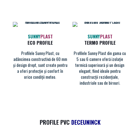
SUNNY
PLAST
SUNNY
PLAST
ECO PROFILE
TERMO PROFILE
Profilele Sunny Plast, cu
Profilele Sunny Plast din gama cu
adâncimea constructivă de 60 mm
5 sau 6 camere oferă izolație
și design drept, sunt create pentru
termică superioară și un design
a oferi protecție și confort în
elegant, fiind ideale pentru
orice condiții meteo.
construcții rezidențiale,
industriale sau de birouri.
PROFILE PVC
DECEUNINCK