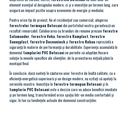
element esenţial al designului modern, ci şi o investiţie pe termen lung, care
asigură un impact pozitiv asupra economiei de energie şi mediului.
Pentru orice tip de proiect, fie el rezidenţial sau comercial, alegerea
ferestrelor termopan Botosani
din portofoliul nostru garantează un
rezultat remarcabil. Colaborarea cu branduri de renume precum
ferestre
Salamander
,
ferestre Veka
,
ferestre Ramplast
,
ferestre
Sunnyplast
,
ferestre Deceuninck
şi
ferestre Rehau
reprezintă o
siguranţă în materie de performanţă şi durabilitate. Experienţa acumulată în
domeniul
tamplariei PVC Botosani
ne permite să adaptăm fiecare
soluţie la nevoile specifice ale clienţilor, de la proiectarea iniţială până la
montajul final.
În concluzie, dacă sunteţi în căutarea unor ferestre de înaltă calitate, cu o
eficienţă energetică superioară şi un design modern, nu ezitaţi să apelaţi la
serviciile noastre. Investiţia în
ferestre termopan Botosani
şi în
tamplarie PVC Botosani
este o decizie care va aduce beneficii imediate
şi pe termen lung, transformând orice spaţiu într-un mediu confortabil şi
sigur, în ton cu tendinţele actuale din domeniul construcţiilor.