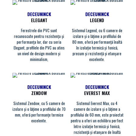
DECEUNINCK
DECEUNINCK
ELEGANT
LEGEND
Ferestrele din PVC sunt
Sistemul Legend, cu 6 camere de
recunoscute pentru rezistența și
izolare și o lățime a profilului de
performanța lor, dar cu seria
80 mm, oferă performanță înaltă
Elegant, profilele din PVC au atins
în izolație termică și fonică,
un nivel de design modern și
precum și rezistență și etanșare
minimalism,
excelente.
DECEUNINCK
DECEUNINCK
ZENDOW
EVEREST MAX
Sistemul Zendow, cu 5 camere de
Sistemul Everest Max, cu 4
izolare și o lățime a profilului de 70
camere de izolare și o lățime a
mm, oferă performanțe termice
profilului de 60 mm, este proiectat
excelente.
pentru a oferi un echilibru perfect
între izolație termică și fonică,
rezistență și etanșare de înaltă