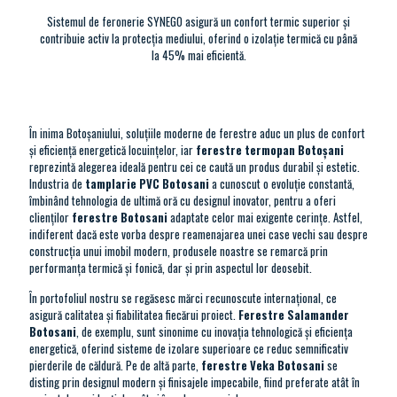
Sistemul de feronerie SYNEGO asigură un confort termic superior și
contribuie activ la protecția mediului, oferind o izolație termică cu până
la 45% mai eficientă.
În inima Botoșaniului, soluţiile moderne de ferestre aduc un plus de confort
şi eficienţă energetică locuinţelor, iar
ferestre termopan Botoșani
reprezintă alegerea ideală pentru cei ce caută un produs durabil şi estetic.
Industria de
tamplarie PVC Botosani
a cunoscut o evoluţie constantă,
îmbinând tehnologia de ultimă oră cu designul inovator, pentru a oferi
clienţilor
ferestre Botosani
adaptate celor mai exigente cerinţe. Astfel,
indiferent dacă este vorba despre reamenajarea unei case vechi sau despre
construcţia unui imobil modern, produsele noastre se remarcă prin
performanţa termică şi fonică, dar şi prin aspectul lor deosebit.
În portofoliul nostru se regăsesc mărci recunoscute internaţional, ce
asigură calitatea şi fiabilitatea fiecărui proiect.
Ferestre Salamander
Botosani
, de exemplu, sunt sinonime cu inovaţia tehnologică şi eficienţa
energetică, oferind sisteme de izolare superioare ce reduc semnificativ
pierderile de căldură. Pe de altă parte,
ferestre Veka Botosani
se
disting prin designul modern şi finisajele impecabile, fiind preferate atât în