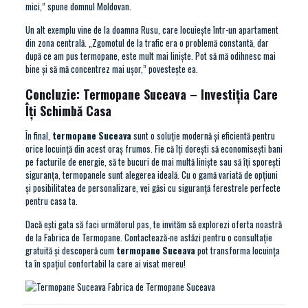
mici,” spune domnul Moldovan.
Un alt exemplu vine de la doamna Rusu, care locuiește într-un apartament
din zona centrală. „Zgomotul de la trafic era o problemă constantă, dar
după ce am pus termopane, este mult mai liniște. Pot să mă odihnesc mai
bine și să mă concentrez mai ușor,” povestește ea.
Concluzie: Termopane Suceava – Investiția Care
Îți Schimbă Casa
În final,
termopane Suceava
sunt o soluție modernă și eficientă pentru
orice locuință din acest oraș frumos. Fie că îți dorești să economisești bani
pe facturile de energie, să te bucuri de mai multă liniște sau să îți sporești
siguranța, termopanele sunt alegerea ideală. Cu o gamă variată de opțiuni
și posibilitatea de personalizare, vei găsi cu siguranță ferestrele perfecte
pentru casa ta.
Dacă ești gata să faci următorul pas, te invităm să explorezi oferta noastră
de la
Fabrica de Termopane
. Contactează-ne astăzi pentru o consultație
gratuită și descoperă cum
termopane Suceava
pot transforma locuința
ta în spațiul confortabil la care ai visat mereu!