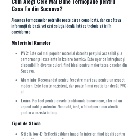
Cum Alegi Cele Mai Bune Termopane pentru
Casa Ta din Suceava?
Alegerea termopanelor potrivite poate părea complicată, dar cu câteva
informații de bază, vei găsi soluția ideală. Iată ce trebuie să iei în
considerare:
Materialul Ramelor
PVC
: Este cel mai popular material datorită prețului accesibil și a
performanței excelente în izolare termică. Este ușor de întreținut și
disponibil în diverse culori, fiind ideal pentru majoritatea caselor din
Suceava.
Aluminiu
: Recomandat pentru ferestre mari sau pentru un aspect
modern. Este foarte rezistent, dar poate fi mai costisitor decât PVC-
ul.
Lemn
: Perfect pentru casele tradiționale bucovinene, oferind un
aspect cald și autentic. Necesită, însă, o întreținere mai atentă
pentru a rezista în timp.
Tipul de Sticlă
Sticlă low-E
: Reflectă căldura înapoi în interior, fiind ideală pentru