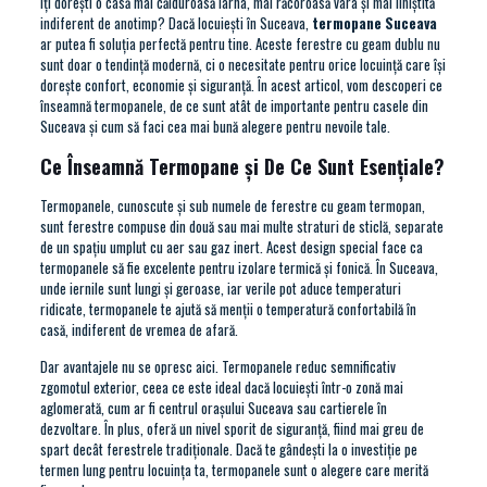
Îți dorești o casă mai călduroasă iarna, mai răcoroasă vara și mai liniștită
indiferent de anotimp? Dacă locuiești în Suceava,
termopane Suceava
ar putea fi soluția perfectă pentru tine. Aceste ferestre cu geam dublu nu
sunt doar o tendință modernă, ci o necesitate pentru orice locuință care își
dorește confort, economie și siguranță. În acest articol, vom descoperi ce
înseamnă termopanele, de ce sunt atât de importante pentru casele din
Suceava și cum să faci cea mai bună alegere pentru nevoile tale.
Ce Înseamnă Termopane și De Ce Sunt Esențiale?
Termopanele, cunoscute și sub numele de ferestre cu geam termopan,
sunt ferestre compuse din două sau mai multe straturi de sticlă, separate
de un spațiu umplut cu aer sau gaz inert. Acest design special face ca
termopanele să fie excelente pentru izolare termică și fonică. În Suceava,
unde iernile sunt lungi și geroase, iar verile pot aduce temperaturi
ridicate, termopanele te ajută să menții o temperatură confortabilă în
casă, indiferent de vremea de afară.
Dar avantajele nu se opresc aici. Termopanele reduc semnificativ
zgomotul exterior, ceea ce este ideal dacă locuiești într-o zonă mai
aglomerată, cum ar fi centrul orașului Suceava sau cartierele în
dezvoltare. În plus, oferă un nivel sporit de siguranță, fiind mai greu de
spart decât ferestrele tradiționale. Dacă te gândești la o investiție pe
termen lung pentru locuința ta, termopanele sunt o alegere care merită