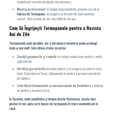
complicații cauzate de ploaie sau ninsoare.
Montaj profesional
: O echipă experimentată, precum cea de la
Fabrica de Termopane
, va asigura că ferestrele sunt montate
corect, fără curenți de aer sau infiltrări de apă.
Cum Să Îngrijești Termopanele pentru a Rezista
Ani de Zile
Termopanele sunt durabile, dar o întreținere minimă le poate prelungi
viața și mai mult. Iată câteva sfaturi practice:
Curăță geamurile și ramele
cu soluții neabrazive pentru a evita
zgârieturile.
Verifică garniturile
periodic pentru a te asigura că sunt în stare
bună. Dacă observi fisuri, înlocuiește-le pentru a preveni pierderile
de căldură.
Lubrifiază balamalele și mecanismele de închidere
o dată pe
an pentru a preveni uzura.
În Suceava, unde umiditatea și temperaturile fluctuează, aceste mici
gesturi te vor ajuta să te bucuri de termopane în stare excelentă ani la
rând.