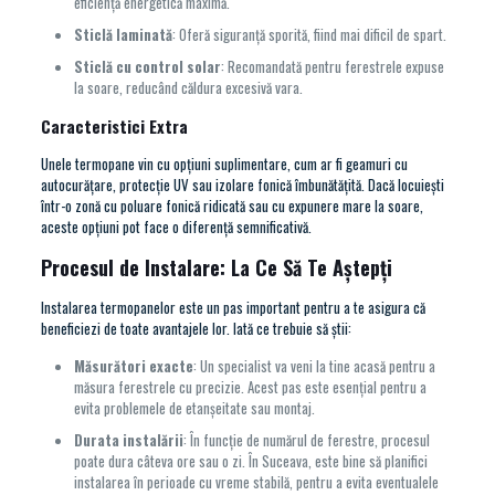
eficiență energetică maximă.
Sticlă laminată
: Oferă siguranță sporită, fiind mai dificil de spart.
Sticlă cu control solar
: Recomandată pentru ferestrele expuse
la soare, reducând căldura excesivă vara.
Caracteristici Extra
Unele termopane vin cu opțiuni suplimentare, cum ar fi geamuri cu
autocurățare, protecție UV sau izolare fonică îmbunătățită. Dacă locuiești
într-o zonă cu poluare fonică ridicată sau cu expunere mare la soare,
aceste opțiuni pot face o diferență semnificativă.
Procesul de Instalare: La Ce Să Te Aștepți
Instalarea termopanelor este un pas important pentru a te asigura că
beneficiezi de toate avantajele lor. Iată ce trebuie să știi:
Măsurători exacte
: Un specialist va veni la tine acasă pentru a
măsura ferestrele cu precizie. Acest pas este esențial pentru a
evita problemele de etanșeitate sau montaj.
Durata instalării
: În funcție de numărul de ferestre, procesul
poate dura câteva ore sau o zi. În Suceava, este bine să planifici
instalarea în perioade cu vreme stabilă, pentru a evita eventualele