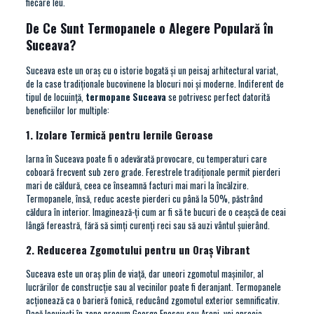
fiecare leu.
De Ce Sunt Termopanele o Alegere Populară în
Suceava?
Suceava este un oraș cu o istorie bogată și un peisaj arhitectural variat,
de la case tradiționale bucovinene la blocuri noi și moderne. Indiferent de
tipul de locuință,
termopane Suceava
se potrivesc perfect datorită
beneficiilor lor multiple:
1. Izolare Termică pentru Iernile Geroase
Iarna în Suceava poate fi o adevărată provocare, cu temperaturi care
coboară frecvent sub zero grade. Ferestrele tradiționale permit pierderi
mari de căldură, ceea ce înseamnă facturi mai mari la încălzire.
Termopanele, însă, reduc aceste pierderi cu până la 50%, păstrând
căldura în interior. Imaginează-ți cum ar fi să te bucuri de o ceașcă de ceai
lângă fereastră, fără să simți curenți reci sau să auzi vântul șuierând.
2. Reducerea Zgomotului pentru un Oraș Vibrant
Suceava este un oraș plin de viață, dar uneori zgomotul mașinilor, al
lucrărilor de construcție sau al vecinilor poate fi deranjant. Termopanele
acționează ca o barieră fonică, reducând zgomotul exterior semnificativ.
Dacă locuiești în zone precum George Enescu sau Areni, vei aprecia