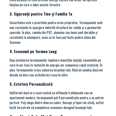
liniștea pe care o aduc aceste ferestre.
3. Siguranță pentru Tine și Familia Ta
Securitatea este o prioritate pentru orice proprietar. Termopanele sunt
mai rezistente la spargere datorită structurii lor solide și a geamurilor
speciale. În plus, ramele din PVC, aluminiu sau lemn sunt durabile și
rezistente la intemperii, ceea ce le face perfecte pentru clima din
Suceava.
4. Economii pe Termen Lung
Deși instalarea termopanelor implică o investiție inițială, economiile pe
care le vei face la facturile de energie vor compensa rapid costurile. În
plus, termopanele cresc valoarea locuinței tale, fiind un avantaj dacă vei
decide să vinzi sau să închiriezi casa în viitor.
5. Estetică Personalizată
Indiferent dacă ai o casă rustică cu influențe tradiționale sau un
apartament modern, termopanele pot fi personalizate pentru a se potrivi
perfect. Poți alege dintre diverse culori, finisaje și tipuri de sticlă, astfel
încât ferestrele să completeze armonios designul locuinței tale.