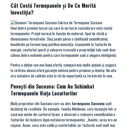
Cât Costă Termopanele și De Ce Merită
Investiția?
Unul dintre primele lucruri pe care le vei lua în considerare este costul
termopanelor. Prețul variază în funcție de material, tipul de sticlă și
dimensiunea ferestrelor. Deși poate părea o cheltuială semnificativă,
beneficiile pe termen lung justifică investiția. Economiile la facturile de
energie, confortul sporit și valoarea crescută a proprietății tale sunt doar
câteva dintre motivele pentru care termopanele sunt o alegere inteligentă.
Pentru a obține cea mai bună ofertă, compară mai multe opțiuni și asigură-
te că firma aleasă oferă garanție extinsă pentru produse și montaj. Nu uita
că o instalare de calitate este la fel de importantă ca ferestrele în sine.
Povești din Suceava: Cum Au Schimbat
Termopanele Viața Locuitorilor
Mulți proprietari din Suceava care au ales
termopane Suceava
sunt
încântați de rezultate. De exemplu, familia Moldovan, care locuiește într-o
casă mai veche din cartierul Ițcani, a observat o reducere semnificativă a
facturilor de încălzire după instalarea termopanelor. „Înainte, iarna era un
coșmar. Acum, casa este caldă și confortabilă, iar facturile sunt mult mai